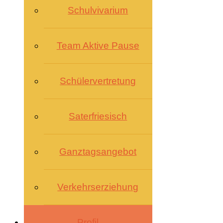
Schulvivarium
Team Aktive Pause
Schülervertretung
Saterfriesisch
Ganztagsangebot
Verkehrserziehung
Profil