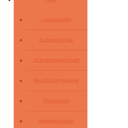
Leitgedanke
Europaschule
Schulpartnerschaft
Berufsorientierung
Prävention
Medienschule