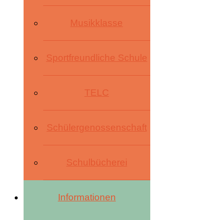
Musikklasse
Sportfreundliche Schule
TELC
Schülergenossenschaft
Schulbücherei
Informationen