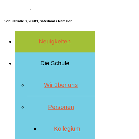
04498 70685-10
·
info@hrs-saterland.de
Schulstraße 3, 26683, Saterland / Ramsloh
Neuigkeiten
Die Schule
Wir über uns
Personen
Kollegium