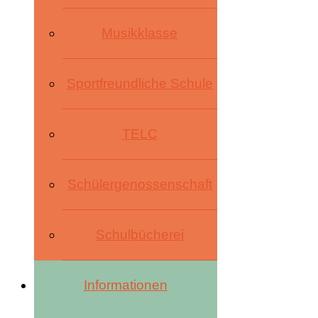
Musikklasse
Sportfreundliche Schule
TELC
Schülergenossenschaft
Schulbücherei
Informationen