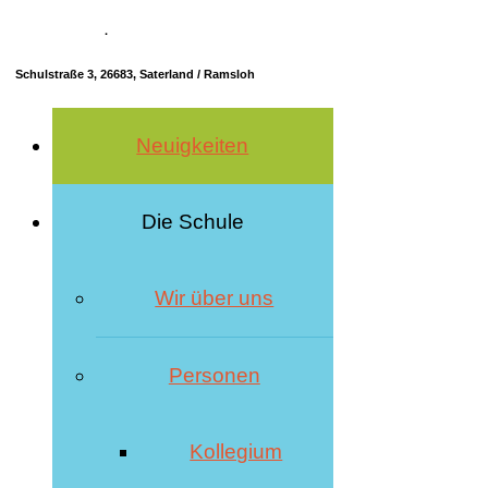
04498 70685-10
·
info@hrs-saterland.de
Schulstraße 3, 26683, Saterland / Ramsloh
Neuigkeiten
Die Schule
Wir über uns
Personen
Kollegium