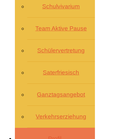
Schulvivarium
Team Aktive Pause
Schülervertretung
Saterfriesisch
Ganztagsangebot
Verkehrserziehung
Profil