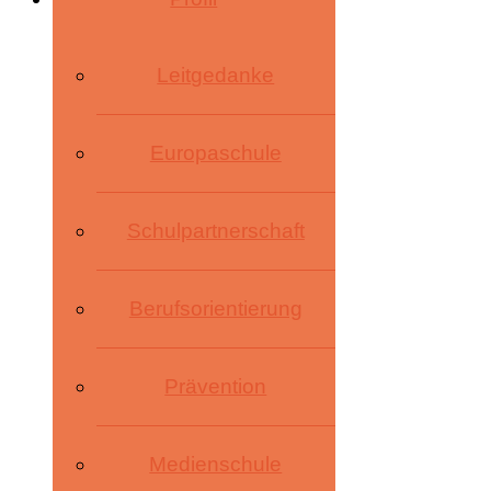
Leitgedanke
Europaschule
Schulpartnerschaft
Berufsorientierung
Prävention
Medienschule