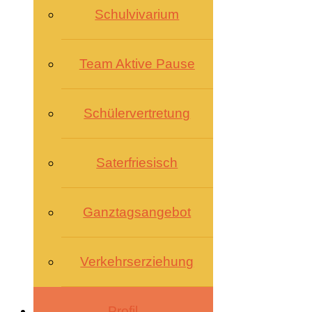
Schulvivarium
Team Aktive Pause
Schülervertretung
Saterfriesisch
Ganztagsangebot
Verkehrserziehung
Profil