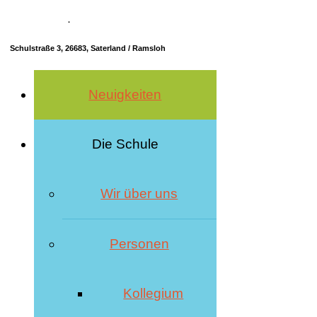
04498 70685-10
·
info@hrs-saterland.de
Schulstraße 3, 26683, Saterland / Ramsloh
Neuigkeiten
Die Schule
Wir über uns
Personen
Kollegium