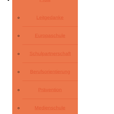
Leitgedanke
Europaschule
Schulpartnerschaft
Berufsorientierung
Prävention
Medienschule