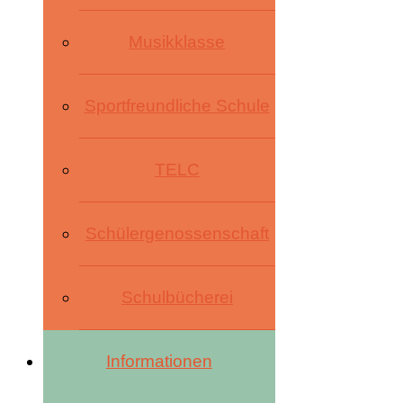
Musikklasse
Sportfreundliche Schule
TELC
Schülergenossenschaft
Schulbücherei
Informationen