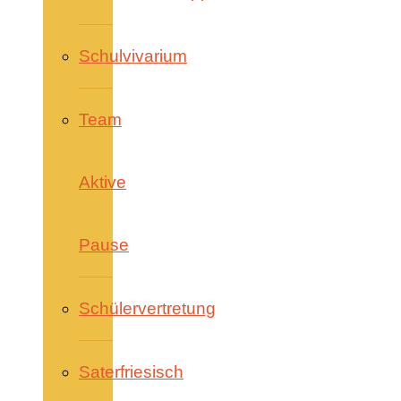
Schulvivarium
Team
Aktive
Pause
Schülervertretung
Saterfriesisch