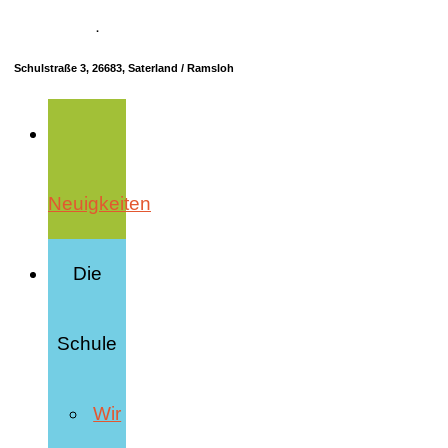
04498 70685-10
·
info@hrs-saterland.de
Schulstraße 3, 26683, Saterland / Ramsloh
Neuigkeiten
Die
Schule
Wir