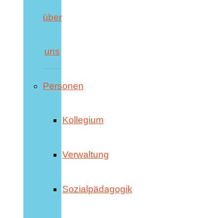
über
uns
Personen
Kollegium
Verwaltung
Sozialpädagogik