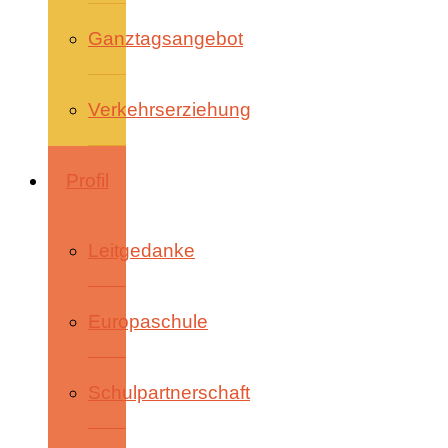
Ganztagsangebot
Verkehrserziehung
Profil
Leitgedanke
Europaschule
Schulpartnerschaft