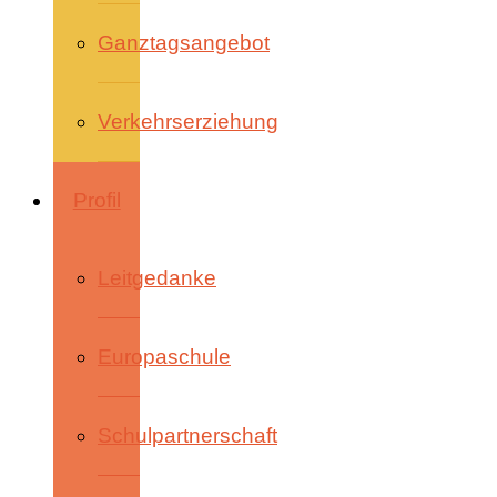
Ganztagsangebot
Verkehrserziehung
Profil
Leitgedanke
Europaschule
Schulpartnerschaft