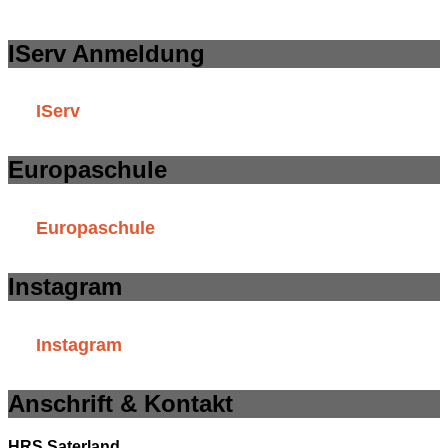
IServ Anmeldung
IServ
Europaschule
Europaschule
Instagram
Instagram
Anschrift & Kontakt
HRS Saterland