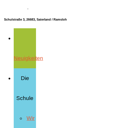
04498 70685-10
·
info@hrs-saterland.de
Schulstraße 3, 26683, Saterland / Ramsloh
Neuigkeiten
Die
Schule
Wir