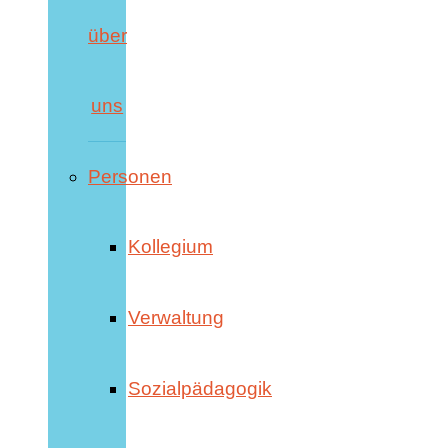
über
uns
Personen
Kollegium
Verwaltung
Sozialpädagogik