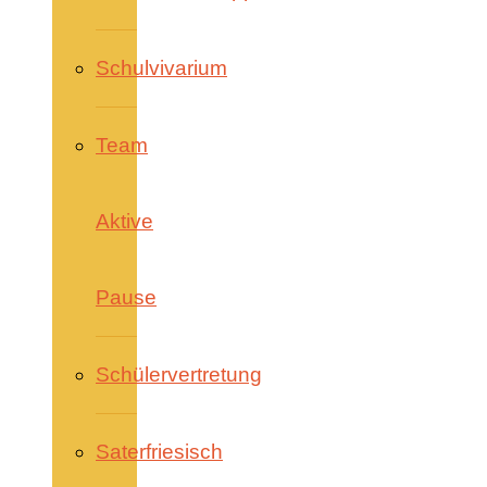
Schulvivarium
Team
Aktive
Pause
Schülervertretung
Saterfriesisch