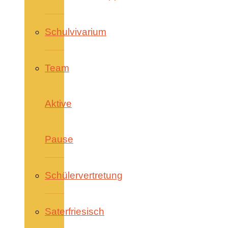
Schulvivarium
Team
Aktive
Pause
Schülervertretung
Saterfriesisch