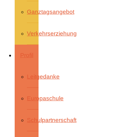
Ganztagsangebot
Verkehrserziehung
Profil
Leitgedanke
Europaschule
Schulpartnerschaft