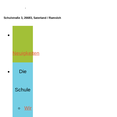
04498 70685-10
·
info@hrs-saterland.de
Schulstraße 3, 26683, Saterland / Ramsloh
Neuigkeiten
Die
Schule
Wir