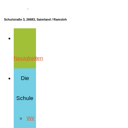
04498 70685-10
·
info@hrs-saterland.de
Schulstraße 3, 26683, Saterland / Ramsloh
Neuigkeiten
Die
Schule
Wir