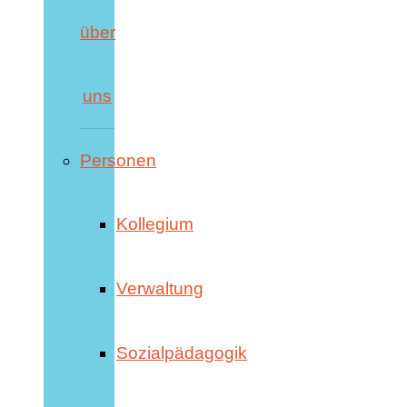
über
uns
Personen
Kollegium
Verwaltung
Sozialpädagogik