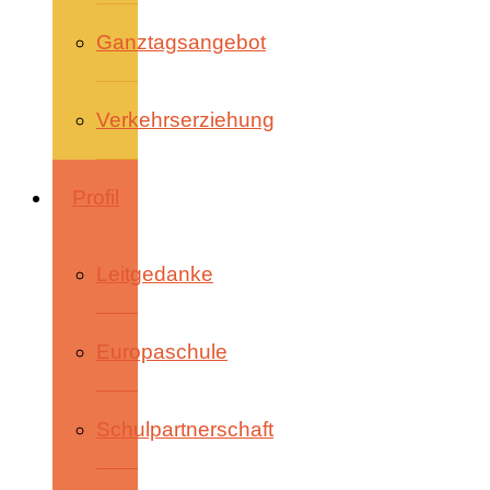
Ganztagsangebot
Verkehrserziehung
Profil
Leitgedanke
Europaschule
Schulpartnerschaft