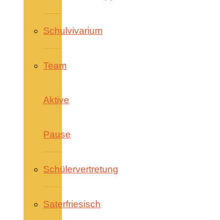
Schulvivarium
Team
Aktive
Pause
Schülervertretung
Saterfriesisch