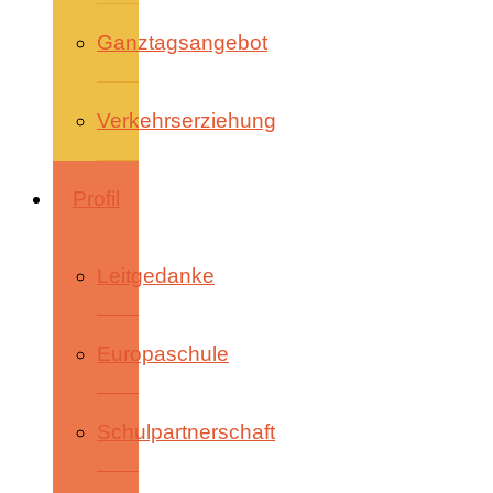
Ganztagsangebot
Verkehrserziehung
Profil
Leitgedanke
Europaschule
Schulpartnerschaft