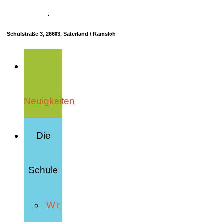
04498 70685-10
·
info@hrs-saterland.de
Schulstraße 3, 26683, Saterland / Ramsloh
Neuigkeiten
Die
Schule
Wir