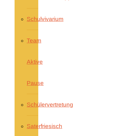
Schulvivarium
Team
Aktive
Pause
Schülervertretung
Saterfriesisch