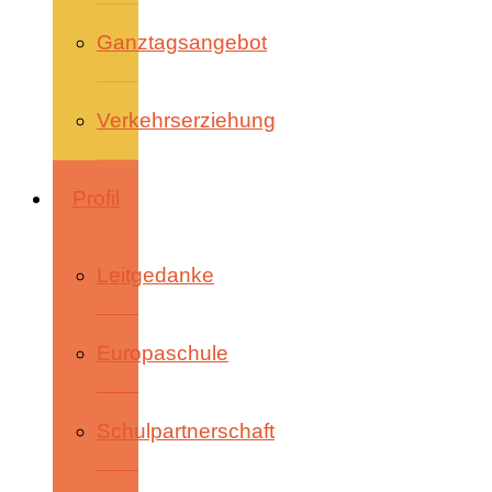
Ganztagsangebot
Verkehrserziehung
Profil
Leitgedanke
Europaschule
Schulpartnerschaft