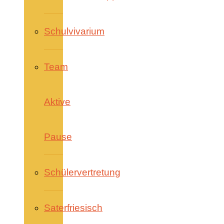
Schulvivarium
Team
Aktive
Pause
Schülervertretung
Saterfriesisch