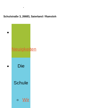
04498 70685-10
·
info@hrs-saterland.de
Schulstraße 3, 26683, Saterland / Ramsloh
Neuigkeiten
Die
Schule
Wir