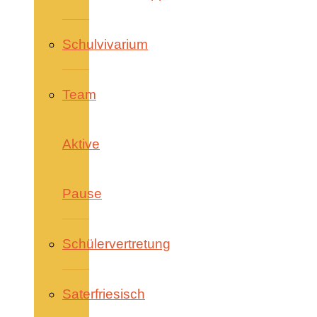
Schulvivarium
Team
Aktive
Pause
Schülervertretung
Saterfriesisch