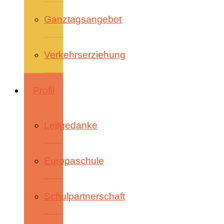
Ganztagsangebot
Verkehrserziehung
Profil
Leitgedanke
Europaschule
Schulpartnerschaft