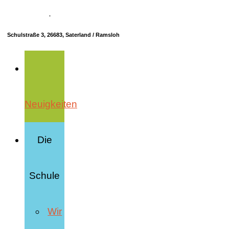
04498 70685-10
·
info@hrs-saterland.de
Schulstraße 3, 26683, Saterland / Ramsloh
Neuigkeiten
Die
Schule
Wir