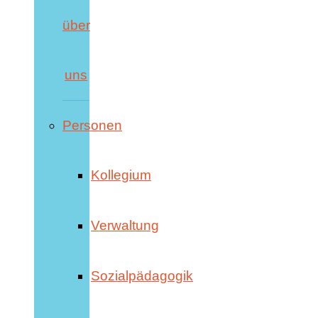
über
uns
Personen
Kollegium
Verwaltung
Sozialpädagogik