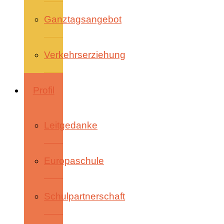
Ganztagsangebot
Verkehrserziehung
Profil
Leitgedanke
Europaschule
Schulpartnerschaft