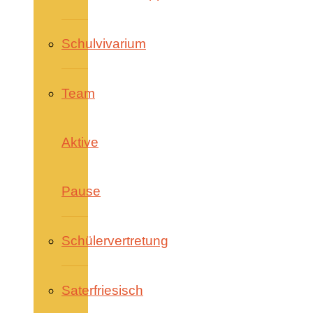
Schulvivarium
Team
Aktive
Pause
Schülervertretung
Saterfriesisch