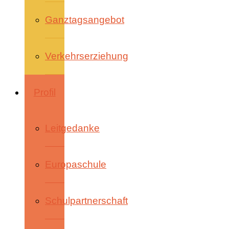
Ganztagsangebot
Verkehrserziehung
Profil
Leitgedanke
Europaschule
Schulpartnerschaft