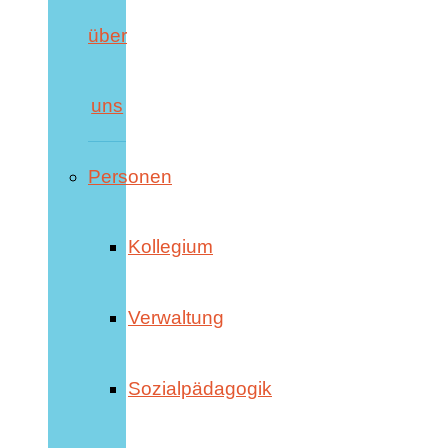
über
uns
Personen
Kollegium
Verwaltung
Sozialpädagogik