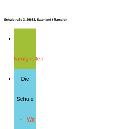
04498 70685-10
·
info@hrs-saterland.de
Schulstraße 3, 26683, Saterland / Ramsloh
Neuigkeiten
Die
Schule
Wir