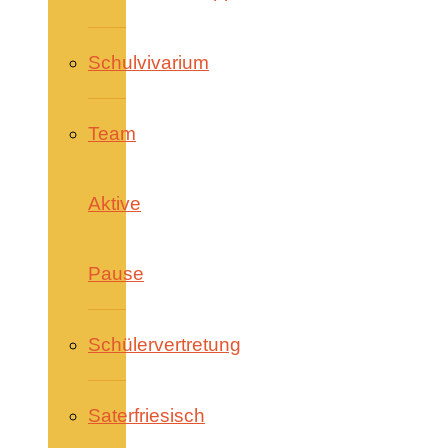
Schulvivarium
Team
Aktive
Pause
Schülervertretung
Saterfriesisch