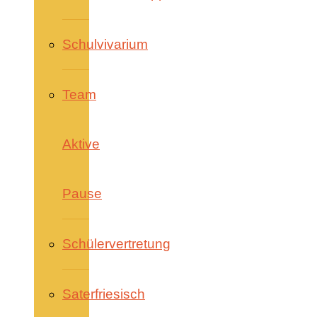
Schulvivarium
Team
Aktive
Pause
Schülervertretung
Saterfriesisch