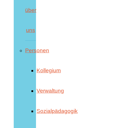
über
uns
Personen
Kollegium
Verwaltung
Sozialpädagogik