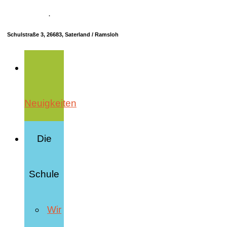
04498 70685-10
·
info@hrs-saterland.de
Schulstraße 3, 26683, Saterland / Ramsloh
Neuigkeiten
Die
Schule
Wir