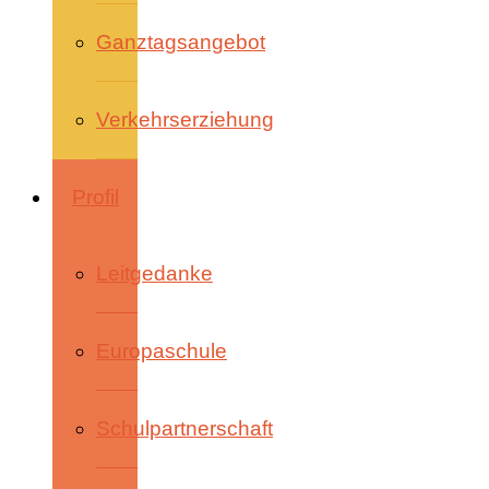
Ganztagsangebot
Verkehrserziehung
Profil
Leitgedanke
Europaschule
Schulpartnerschaft