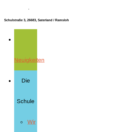
04498 70685-10
·
info@hrs-saterland.de
Schulstraße 3, 26683, Saterland / Ramsloh
Neuigkeiten
Die
Schule
Wir