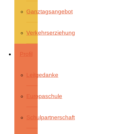
Ganztagsangebot
Verkehrserziehung
Profil
Leitgedanke
Europaschule
Schulpartnerschaft