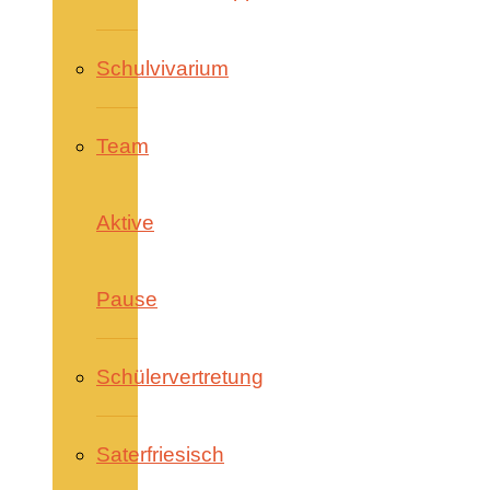
Schulvivarium
Team
Aktive
Pause
Schülervertretung
Saterfriesisch