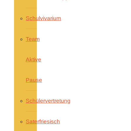
Schulvivarium
Team
Aktive
Pause
Schülervertretung
Saterfriesisch