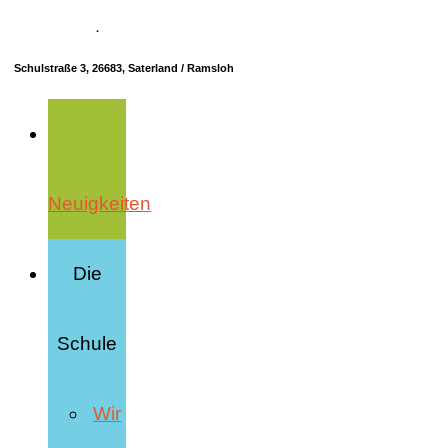
04498 70685-10
·
info@hrs-saterland.de
Schulstraße 3, 26683, Saterland / Ramsloh
Neuigkeiten
Die
Schule
Wir