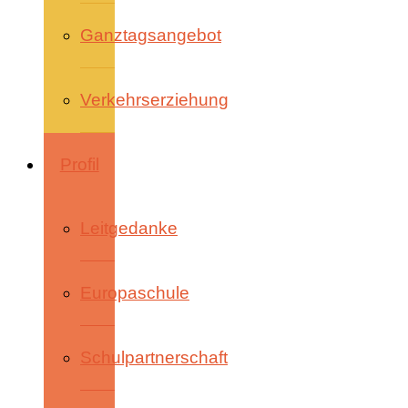
Ganztagsangebot
Verkehrserziehung
Profil
Leitgedanke
Europaschule
Schulpartnerschaft