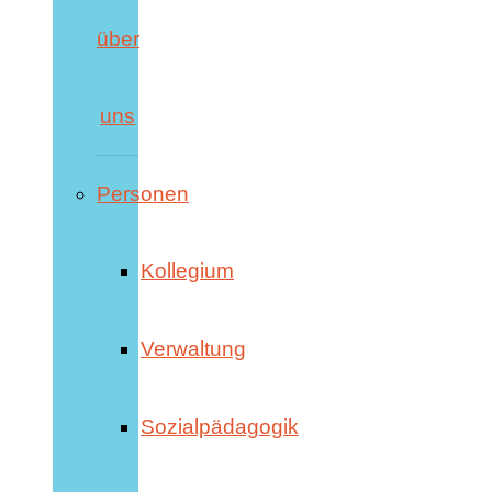
über
uns
Personen
Kollegium
Verwaltung
Sozialpädagogik