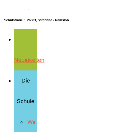
04498 70685-10
·
info@hrs-saterland.de
Schulstraße 3, 26683, Saterland / Ramsloh
Neuigkeiten
Die
Schule
Wir