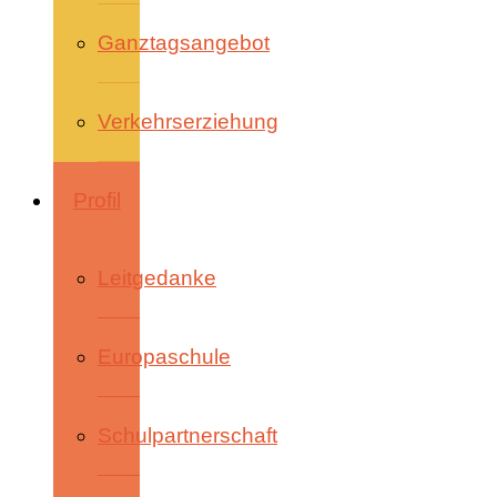
Ganztagsangebot
Verkehrserziehung
Profil
Leitgedanke
Europaschule
Schulpartnerschaft