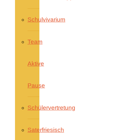
Schulvivarium
Team
Aktive
Pause
Schülervertretung
Saterfriesisch