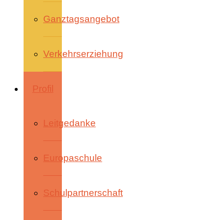
Ganztagsangebot
Verkehrserziehung
Profil
Leitgedanke
Europaschule
Schulpartnerschaft