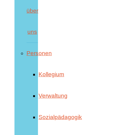
über
uns
Personen
Kollegium
Verwaltung
Sozialpädagogik