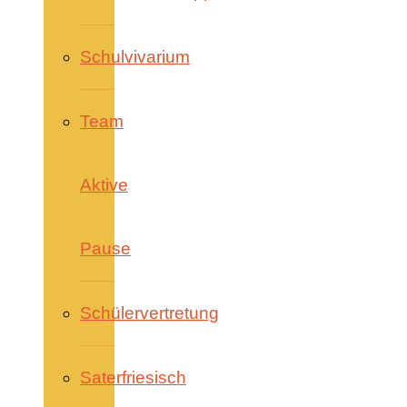
Schulvivarium
Team
Aktive
Pause
Schülervertretung
Saterfriesisch