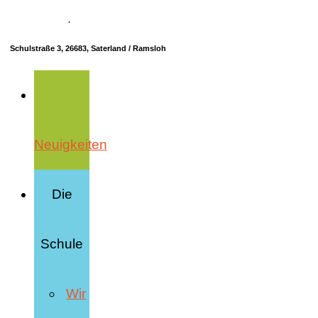
04498 70685-10
·
info@hrs-saterland.de
Schulstraße 3, 26683, Saterland / Ramsloh
Neuigkeiten
Die
Schule
Wir