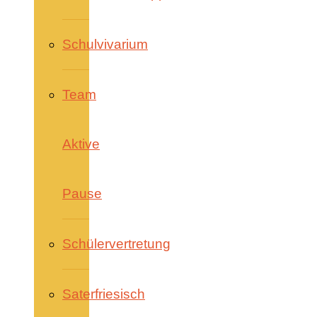
Schulvivarium
Team
Aktive
Pause
Schülervertretung
Saterfriesisch