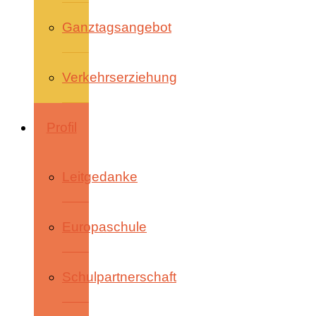
Ganztagsangebot
Verkehrserziehung
Profil
Leitgedanke
Europaschule
Schulpartnerschaft