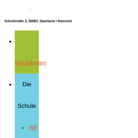
04498 70685-10
·
info@hrs-saterland.de
Schulstraße 3, 26683, Saterland / Ramsloh
Neuigkeiten
Die
Schule
Wir