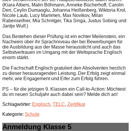
(Kiara Albers, Malin Böhmann, Anneke Bücherhoff, Carolin
Derr, Ceylin Dumaoglu, Johanna Heißenberg, Wiktoria Krol,
Nicole Laub, Lucy Mammen, Max Novikov, Milan
Rabenseifner, Mia Schnitger, Tika Singa, Justus Sobing und
Jantje Wulf.)
Das Bestehen dieser Prüfung ist ein echter Meilenstein, ein
Nachweis über ihr Sprachniveau der bei Bewerbungen für
die Ausbildung aus der Masse heraussticht und auch das
Selbstvertrauen im Umgang mit der Weltsprache Englisch
enorm stärkt.
Die Fachschaft Englisch gratuliert den Absolventen herzlich
zu dieser herausragenden Leistung. Der Erfolg zeigt einmal
mehr, wie Engagement und Eifer zum Erfolg führen.
PS – für die jetzigen 9. Klassen ein Call-to-Action: Möchtest
du im neuen Schuljahr auch dabei sein? Melde dich an!
Schlagwörter:
Englisch
,
TELC
,
Zertifikat
Kategorie:
Schule
Anmeldung Klasse 5