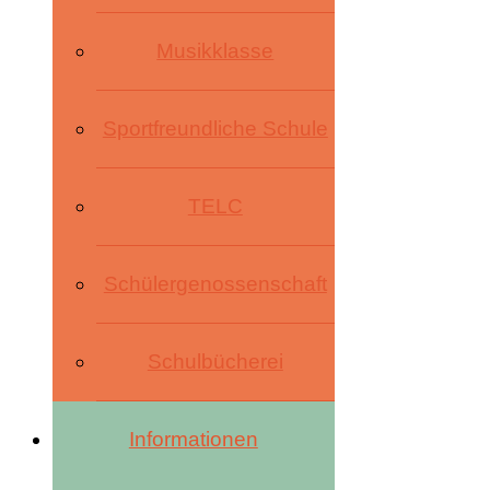
Musikklasse
Sportfreundliche Schule
TELC
Schülergenossenschaft
Schulbücherei
Informationen