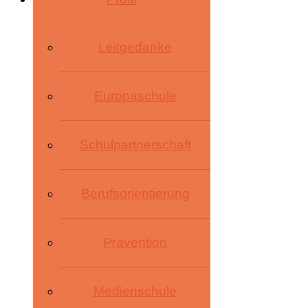
Leitgedanke
Europaschule
Schulpartnerschaft
Berufsorientierung
Prävention
Medienschule