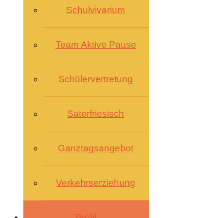
Schulvivarium
Team Aktive Pause
Schülervertretung
Saterfriesisch
Ganztagsangebot
Verkehrserziehung
Profil