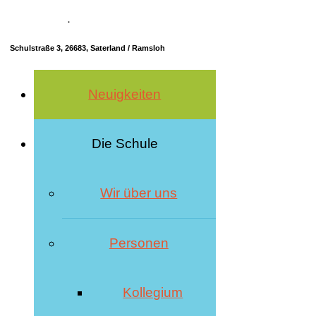
04498 70685-10
·
info@hrs-saterland.de
Schulstraße 3, 26683, Saterland / Ramsloh
Neuigkeiten
Die Schule
Wir über uns
Personen
Kollegium