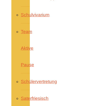
Schulvivarium
Team
Aktive
Pause
Schülervertretung
Saterfriesisch