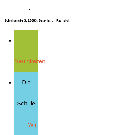
04498 70685-10
·
info@hrs-saterland.de
Schulstraße 3, 26683, Saterland / Ramsloh
Neuigkeiten
Die
Schule
Wir