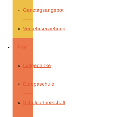
Ganztagsangebot
Verkehrserziehung
Profil
Leitgedanke
Europaschule
Schulpartnerschaft