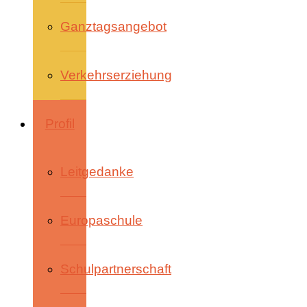
Ganztagsangebot
Verkehrserziehung
Profil
Leitgedanke
Europaschule
Schulpartnerschaft