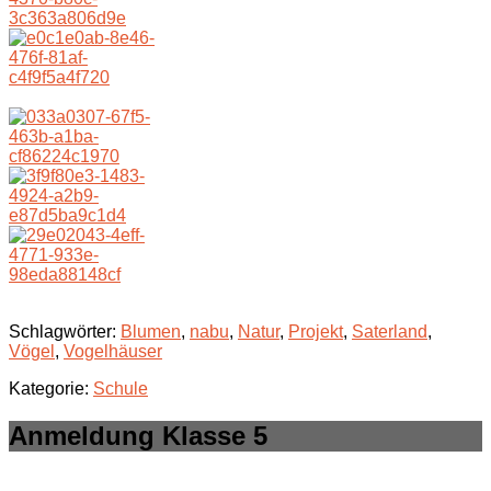
Schlagwörter:
Blumen
,
nabu
,
Natur
,
Projekt
,
Saterland
,
Vögel
,
Vogelhäuser
Kategorie:
Schule
Anmeldung Klasse 5