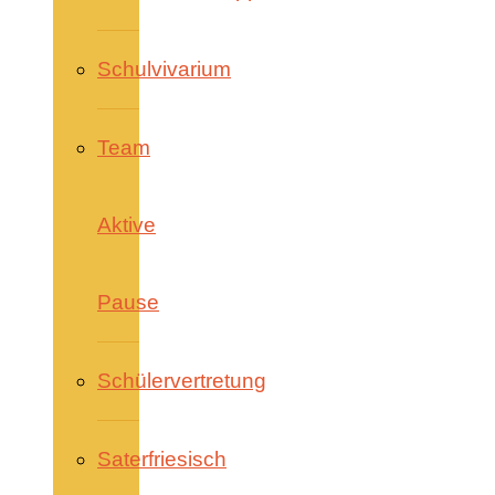
Schulvivarium
Team
Aktive
Pause
Schülervertretung
Saterfriesisch