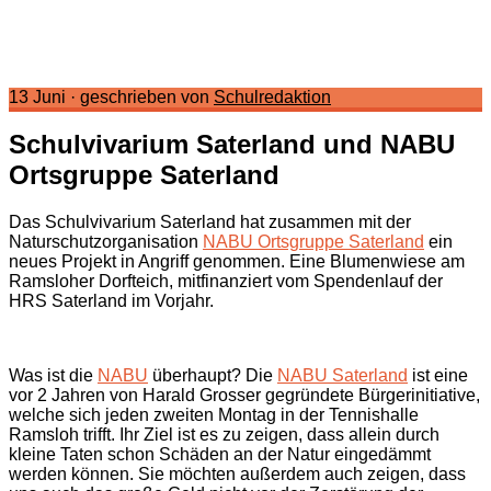
13 Juni
·
geschrieben von
Schulredaktion
Schulvivarium Saterland und NABU
Ortsgruppe Saterland
Das Schulvivarium Saterland hat zusammen mit der
Naturschutzorganisation
NABU Ortsgruppe Saterland
ein
neues Projekt in Angriff genommen. Eine Blumenwiese am
Ramsloher Dorfteich, mitfinanziert vom Spendenlauf der
HRS Saterland im Vorjahr.
Was ist die
NABU
überhaupt? Die
NABU Saterland
ist eine
vor 2 Jahren von Harald Grosser gegründete Bürgerinitiative,
welche sich jeden zweiten Montag in der Tennishalle
Ramsloh trifft. Ihr Ziel ist es zu zeigen, dass allein durch
kleine Taten schon Schäden an der Natur eingedämmt
werden können. Sie möchten außerdem auch zeigen, dass