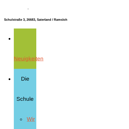
04498 70685-10
·
info@hrs-saterland.de
Schulstraße 3, 26683, Saterland / Ramsloh
Neuigkeiten
Die
Schule
Wir