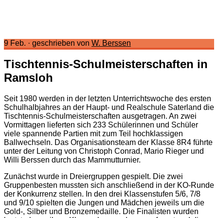
9 Feb.
·
geschrieben von
W. Berssen
Tischtennis-Schulmeisterschaften in
Ramsloh
Seit 1980 werden
in der letzten Unterrichtswoche des ersten
Schulhalbjahres an der Haupt- und Realschule
Saterland die
Tischtennis-Schulmeisterschaften ausgetragen. An zwei
Vormittagen lieferten sich
2
33
Schülerinnen und Schüler
viele spannende Partien mit zum Teil hochklassigen
Ballwechseln.
Das Organisationsteam der Klasse 8R4 führte
unter der Leitung von Christoph Conrad, Mario Rieger und
Willi Berssen
durch das Mammutturnier.
Zunächst wurde in Dreiergruppen gespielt. Die zwei
Gruppenbesten mussten sich anschließend in der KO-Runde
der Konkurrenz stellen.
In den drei Klassenstufen 5/6, 7/8
und 9/10 spielten die Jungen und Mädchen jeweils um die
Gold-, Silber und Bronzemedaille. Die Finalisten wurden