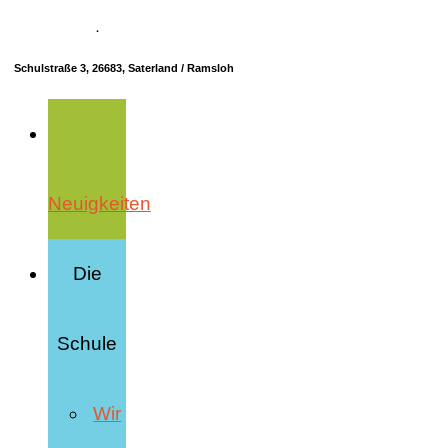
04498 70685-10
·
info@hrs-saterland.de
Schulstraße 3, 26683, Saterland / Ramsloh
Neuigkeiten
Die
Schule
Wir