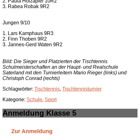
2.
Paula Holzapfel 10R2
3.
Rabea Robak 9R2
Jungen 9/10
1.
Lars Kamphaus 9R3
2.
Finn Thoben 9R2
3.
Jannes-Gerd Waten 9R2
Bild: Die Sieger und Platzierten der Tischtennis
Schulmeisterschaften
an der Haupt- und Realschule
Saterland
mit den Turnierleitern Mario Rieger
(links)
und
Christoph Conrad (rechts)
Schlagwörter:
Tischtennis
,
Tischtennisturnier
Kategorie:
Schule
,
Sport
Anmeldung Klasse 5
Zur Anmeldung