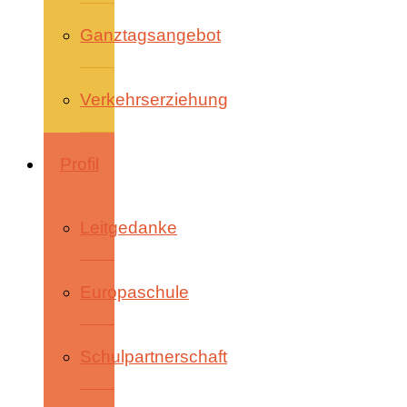
Ganztagsangebot
Verkehrserziehung
Profil
Leitgedanke
Europaschule
Schulpartnerschaft