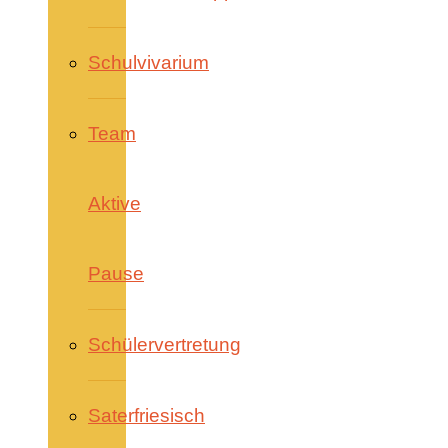
Schulvivarium
Team
Aktive
Pause
Schülervertretung
Saterfriesisch