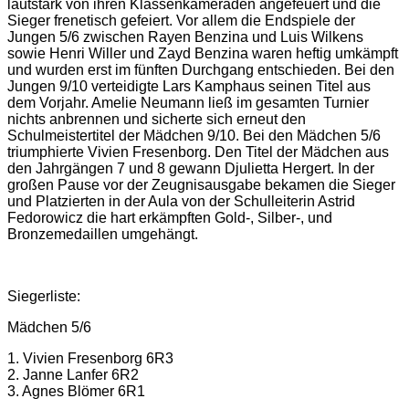
lautstark von ihren Klassenkameraden angefeuert und die
Sieger frenetisch gefeiert. Vor allem die Endspiele der
Jungen 5/6 zwischen Rayen Benzina und Luis Wilkens
sowie Henri Willer und Zayd Benzina waren heftig umkämpft
und wurden erst im fünften Durchgang entschieden. Bei den
Jungen 9/10 verteidigte Lars Kamphaus seinen Titel aus
dem Vorjahr. Amelie Neumann
ließ im gesamten Turnier
nichts anbrennen und sicherte sich erneut den
Schulmeistertitel der Mädchen 9/10
. Bei den Mädchen 5/6
tr
iumphierte Vivien Fresenborg. Den Titel der Mädchen aus
den Jahrgängen 7 und 8 gewann Djulietta Hergert. In der
großen Pause vor der Zeugnisausgabe bekamen die Sieger
und Platzierten in der Aula von der Schulleiterin Astrid
Fedorowicz die hart erkä
m
pften Gold-, Silber-, und
Bronzemedaillen umgehängt.
Siegerliste:
Mädchen 5/6
1.
Vivien Fresenborg 6R3
2.
Janne Lanfer 6R2
3.
Agnes Blömer 6R1