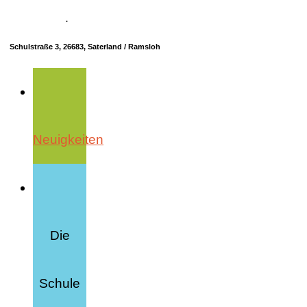
04498 70685-10
·
info@hrs-saterland.de
Schulstraße 3, 26683, Saterland / Ramsloh
Neuigkeiten
Die
Schule