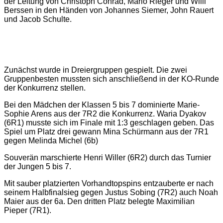
der Leitung von Christoph Conrad, Mario Rieger und Willi
Berssen in den Händen von Johannes Siemer, John Rauert
und Jacob Schulte.
Zunächst wurde in Dreiergruppen gespielt. Die zwei
Gruppenbesten mussten sich anschließend in der KO-Runde
der Konkurrenz stellen.
Bei den Mädchen der Klassen 5 bis 7 dominierte Marie-
Sophie Arens aus der 7R2 die Konkurrenz. Waria Dyakov
(6R1) musste sich im Finale mit 1:3 geschlagen geben. Das
Spiel um Platz drei gewann Mina Schürmann aus der 7R1
gegen Melinda Michel (6b)
Souverän marschierte Henri Willer (6R2) durch das Turnier
der Jungen 5 bis 7.
Mit sauber platzierten Vorhandtopspins entzauberte er nach
seinem Halbfinalsieg gegen Justus Sobing (7R2) auch Noah
Maier aus der 6a. Den dritten Platz belegte Maximilian
Pieper (7R1).