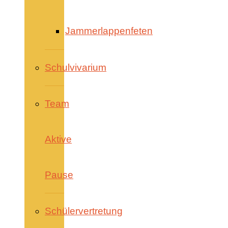
Jammerlappenfeten
Schulvivarium
Team
Aktive
Pause
Schülervertretung