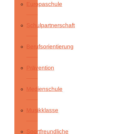
Europaschule
Schulpartnerschaft
Berufsorientierung
Prävention
Medienschule
Musikklasse
Sportfreundliche