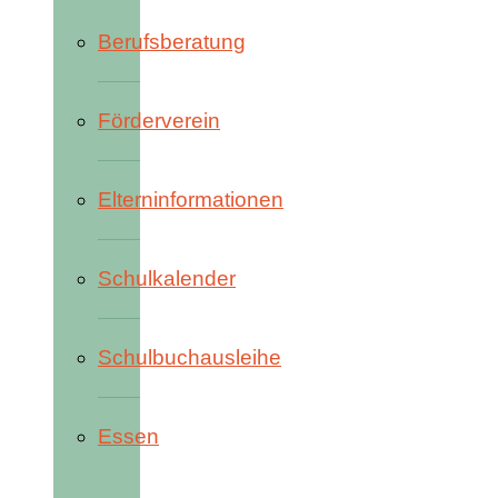
Berufsberatung
Förderverein
Elterninformationen
Schulkalender
Schulbuchausleihe
Essen