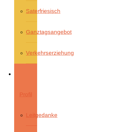
Saterfriesisch
Ganztagsangebot
Verkehrserziehung
Profil
Leitgedanke