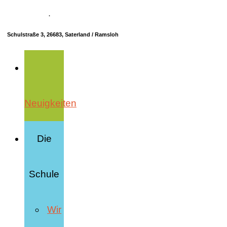
04498 70685-10
·
info@hrs-saterland.de
Schulstraße 3, 26683, Saterland / Ramsloh
Neuigkeiten
Die
Schule
Wir