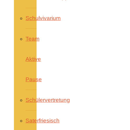
Schulvivarium
Team
Aktive
Pause
Schülervertretung
Saterfriesisch