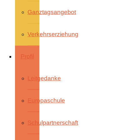
Ganztagsangebot
Verkehrserziehung
Profil
Leitgedanke
Europaschule
Schulpartnerschaft