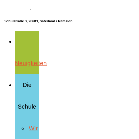
04498 70685-10
·
info@hrs-saterland.de
Schulstraße 3, 26683, Saterland / Ramsloh
Neuigkeiten
Die
Schule
Wir