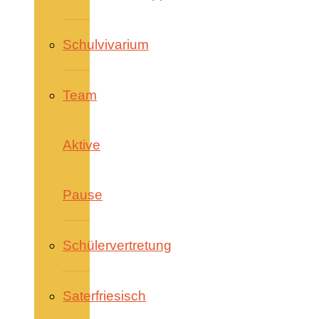
Schulvivarium
Team
Aktive
Pause
Schülervertretung
Saterfriesisch