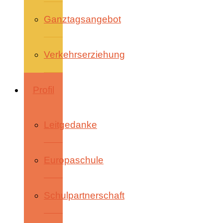
Ganztagsangebot
Verkehrserziehung
Profil
Leitgedanke
Europaschule
Schulpartnerschaft