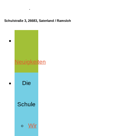
04498 70685-10
·
info@hrs-saterland.de
Schulstraße 3, 26683, Saterland / Ramsloh
Neuigkeiten
Die
Schule
Wir