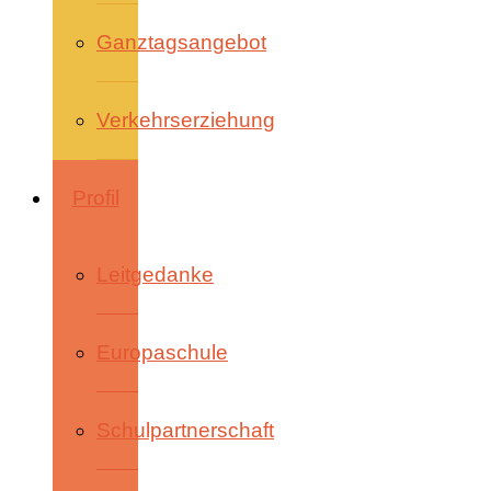
Ganztagsangebot
Verkehrserziehung
Profil
Leitgedanke
Europaschule
Schulpartnerschaft