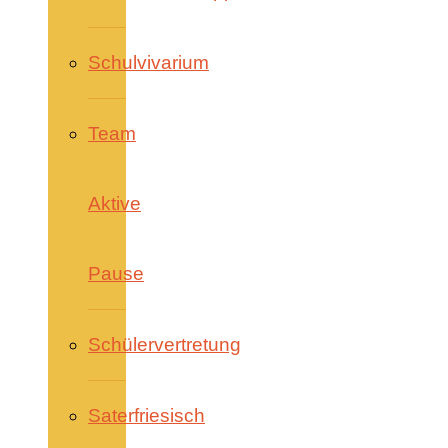
Schulvivarium
Team
Aktive
Pause
Schülervertretung
Saterfriesisch