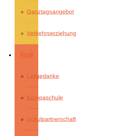
Ganztagsangebot
Verkehrserziehung
Profil
Leitgedanke
Europaschule
Schulpartnerschaft