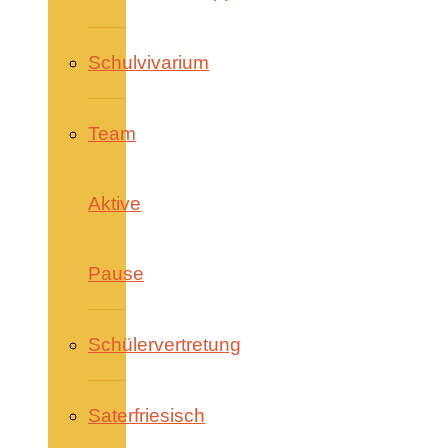
Schulvivarium
Team
Aktive
Pause
Schülervertretung
Saterfriesisch