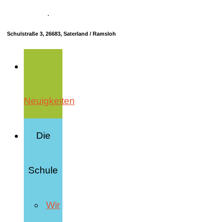
04498 70685-10
·
info@hrs-saterland.de
Schulstraße 3, 26683, Saterland / Ramsloh
Neuigkeiten
Die
Schule
Wir