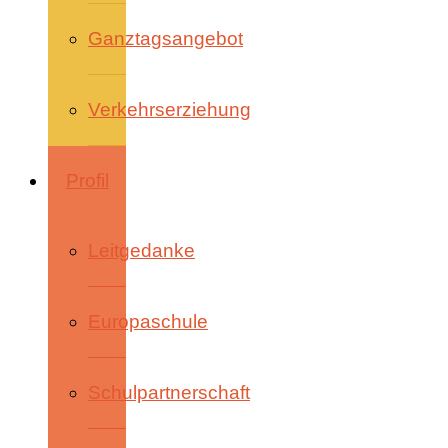
Ganztagsangebot
Verkehrserziehung
Profil
Leitgedanke
Europaschule
Schulpartnerschaft