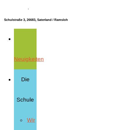
04498 70685-10
·
info@hrs-saterland.de
Schulstraße 3, 26683, Saterland / Ramsloh
Neuigkeiten
Die
Schule
Wir