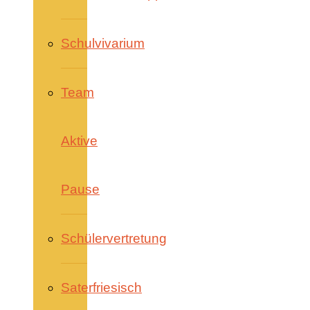
Schulvivarium
Team
Aktive
Pause
Schülervertretung
Saterfriesisch