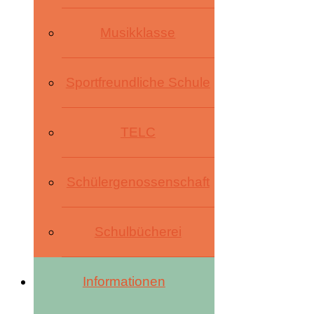
Musikklasse
Sportfreundliche Schule
TELC
Schülergenossenschaft
Schulbücherei
Informationen