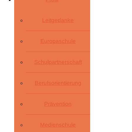
Leitgedanke
Europaschule
Schulpartnerschaft
Berufsorientierung
Prävention
Medienschule