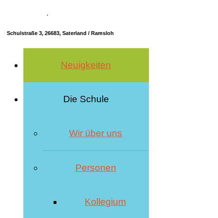
04498 70685-10
·
info@hrs-saterland.de
Schulstraße 3, 26683, Saterland / Ramsloh
Neuigkeiten
Die Schule
Wir über uns
Personen
Kollegium