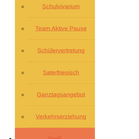
Schulvivarium
Team Aktive Pause
Schülervertretung
Saterfriesisch
Ganztagsangebot
Verkehrserziehung
Profil