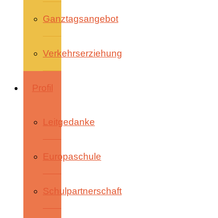
Ganztagsangebot
Verkehrserziehung
Profil
Leitgedanke
Europaschule
Schulpartnerschaft