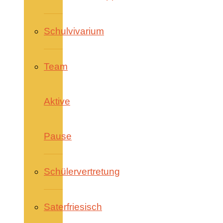
Schulvivarium
Team
Aktive
Pause
Schülervertretung
Saterfriesisch