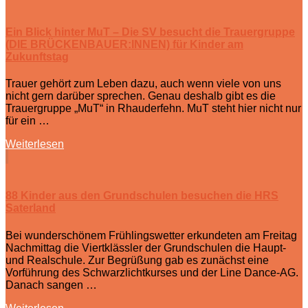
Ein Blick hinter MuT – Die SV besucht die Trauergruppe
(DIE BRÜCKENBAUER:INNEN) für Kinder am
Zukunftstag
Trauer gehört zum Leben dazu, auch wenn viele von uns
nicht gern darüber sprechen. Genau deshalb gibt es die
Trauergruppe „MuT“ in Rhauderfehn. MuT steht hier nicht nur
für ein …
Weiterlesen
88 Kinder aus den Grundschulen besuchen die HRS
Saterland
Bei wunderschönem Frühlingswetter erkundeten am Freitag
Nachmittag die Viertklässler der Grundschulen die Haupt-
und Realschule. Zur Begrüßung gab es zunächst eine
Vorführung des Schwarzlichtkurses und der Line Dance-AG.
Danach sangen …