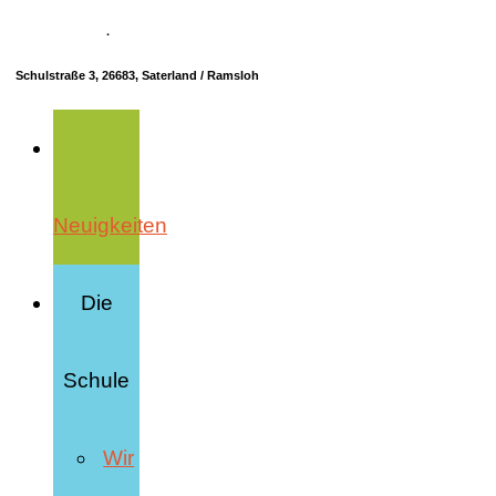
04498 70685-10
·
info@hrs-saterland.de
Schulstraße 3, 26683, Saterland / Ramsloh
Neuigkeiten
Die
Schule
Wir