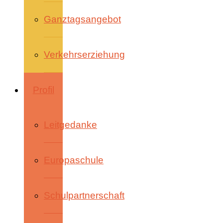
Ganztagsangebot
Verkehrserziehung
Profil
Leitgedanke
Europaschule
Schulpartnerschaft