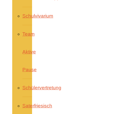
Schulvivarium
Team
Aktive
Pause
Schülervertretung
Saterfriesisch