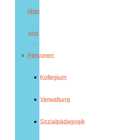
über
uns
Personen
Kollegium
Verwaltung
Sozialpädagogik