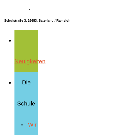
04498 70685-10
·
info@hrs-saterland.de
Schulstraße 3, 26683, Saterland / Ramsloh
Neuigkeiten
Die
Schule
Wir