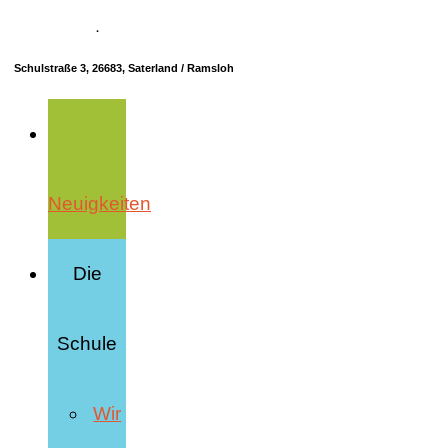
04498 70685-10
·
info@hrs-saterland.de
Schulstraße 3, 26683, Saterland / Ramsloh
Neuigkeiten
Die
Schule
Wir