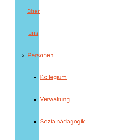
über
uns
Personen
Kollegium
Verwaltung
Sozialpädagogik