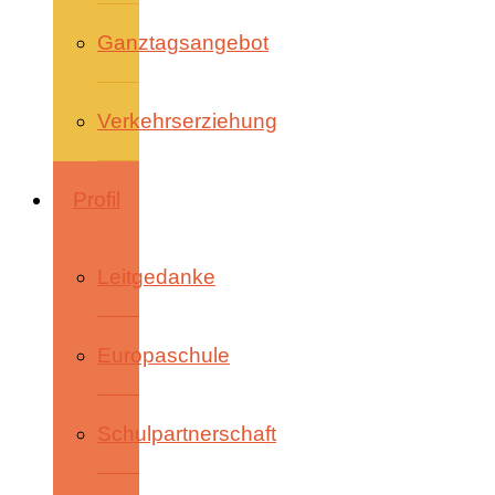
Ganztagsangebot
Verkehrserziehung
Profil
Leitgedanke
Europaschule
Schulpartnerschaft