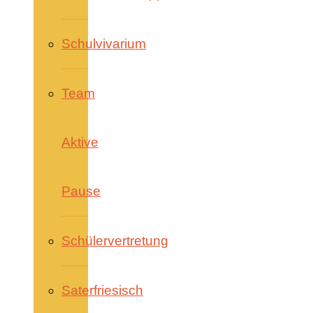
Schulvivarium
Team
Aktive
Pause
Schülervertretung
Saterfriesisch