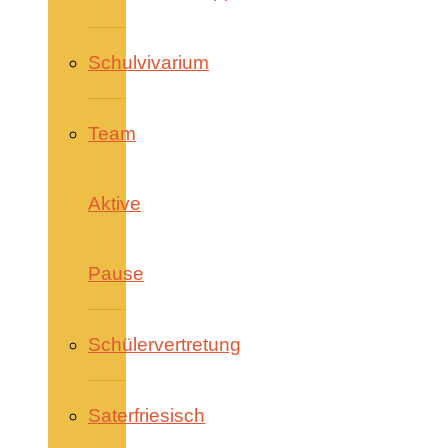
Schulvivarium
Team
Aktive
Pause
Schülervertretung
Saterfriesisch