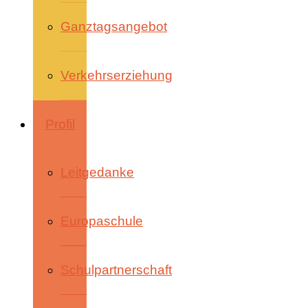
Ganztagsangebot
Verkehrserziehung
Profil
Leitgedanke
Europaschule
Schulpartnerschaft