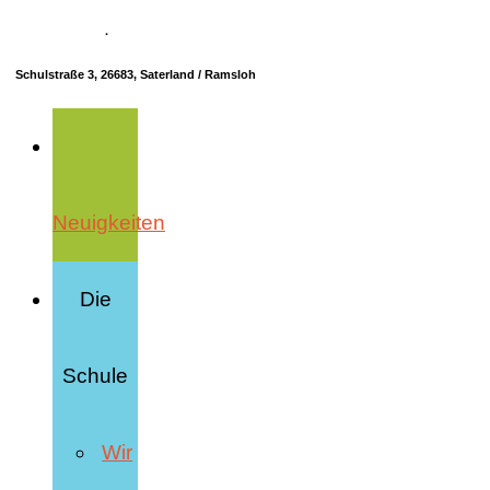
04498 70685-10
·
info@hrs-saterland.de
Schulstraße 3, 26683, Saterland / Ramsloh
Neuigkeiten
Die
Schule
Wir