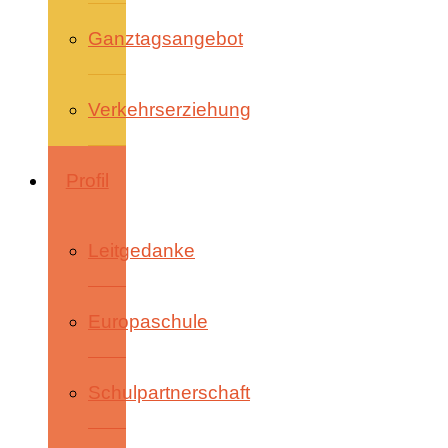
Ganztagsangebot
Verkehrserziehung
Profil
Leitgedanke
Europaschule
Schulpartnerschaft