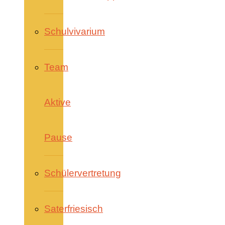
Schulvivarium
Team
Aktive
Pause
Schülervertretung
Saterfriesisch