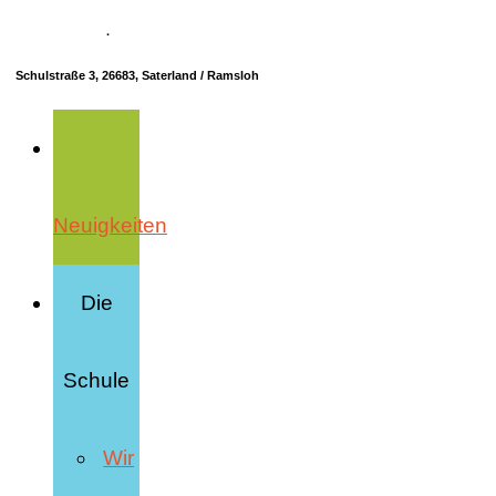
04498 70685-10
·
info@hrs-saterland.de
Schulstraße 3, 26683, Saterland / Ramsloh
Neuigkeiten
Die
Schule
Wir