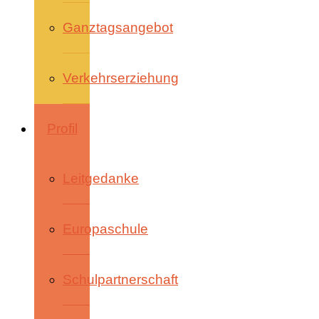
Ganztagsangebot
Verkehrserziehung
Profil
Leitgedanke
Europaschule
Schulpartnerschaft