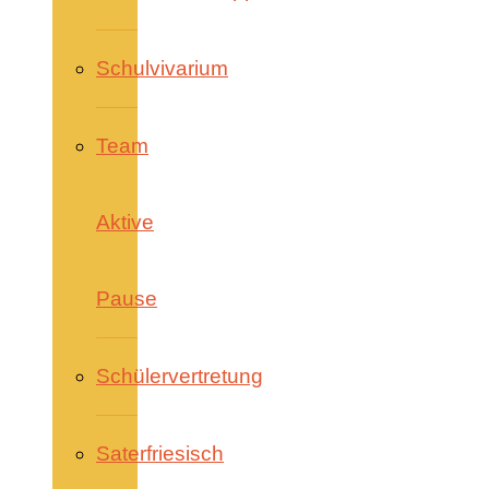
Schulvivarium
Team
Aktive
Pause
Schülervertretung
Saterfriesisch