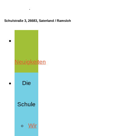
04498 70685-10
·
info@hrs-saterland.de
Schulstraße 3, 26683, Saterland / Ramsloh
Neuigkeiten
Die
Schule
Wir