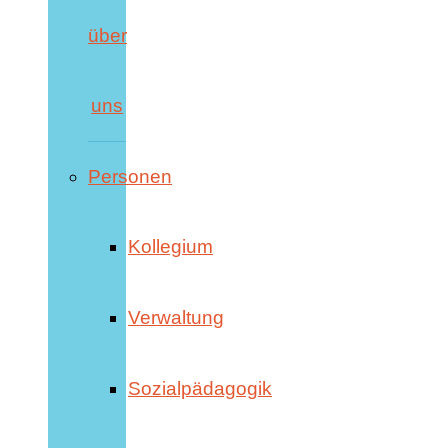
über
uns
Personen
Kollegium
Verwaltung
Sozialpädagogik