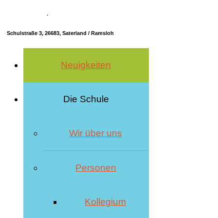
04498 70685-10
·
info@hrs-saterland.de
Schulstraße 3, 26683, Saterland / Ramsloh
Neuigkeiten
Die Schule
Wir über uns
Personen
Kollegium