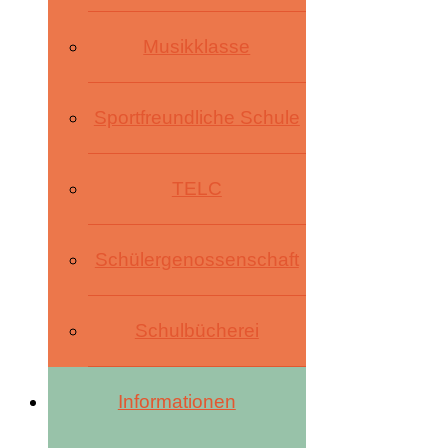
Musikklasse
Sportfreundliche Schule
TELC
Schülergenossenschaft
Schulbücherei
Informationen