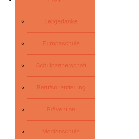
Leitgedanke
Europaschule
Schulpartnerschaft
Berufsorientierung
Prävention
Medienschule