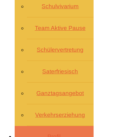
Schulvivarium
Team Aktive Pause
Schülervertretung
Saterfriesisch
Ganztagsangebot
Verkehrserziehung
Profil