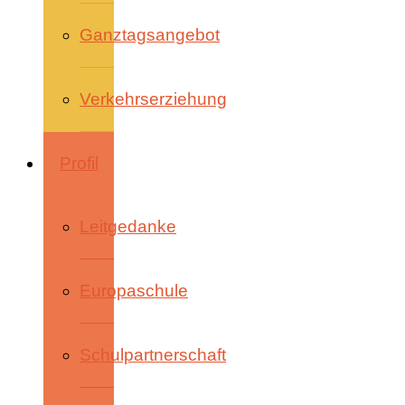
Ganztagsangebot
Verkehrserziehung
Profil
Leitgedanke
Europaschule
Schulpartnerschaft