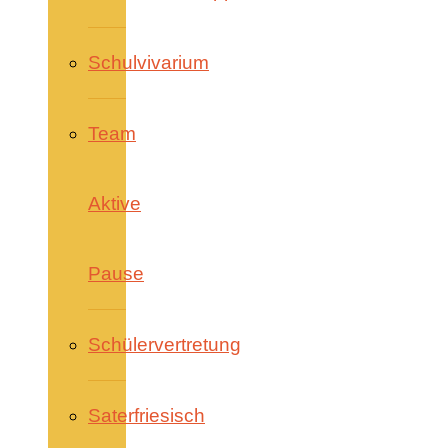
Schulvivarium
Team
Aktive
Pause
Schülervertretung
Saterfriesisch