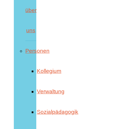
über
uns
Personen
Kollegium
Verwaltung
Sozialpädagogik