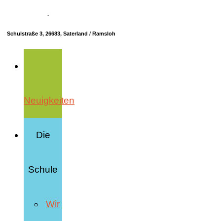
04498 70685-10
·
info@hrs-saterland.de
Schulstraße 3, 26683, Saterland / Ramsloh
Neuigkeiten
Die
Schule
Wir