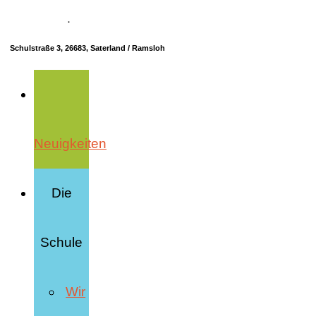
04498 70685-10
·
info@hrs-saterland.de
Schulstraße 3, 26683, Saterland / Ramsloh
Neuigkeiten
Die
Schule
Wir