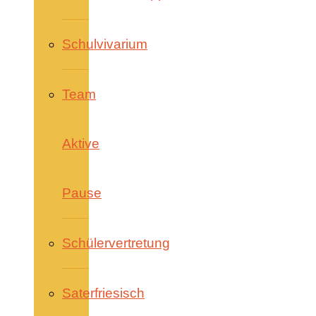
Schulvivarium
Team
Aktive
Pause
Schülervertretung
Saterfriesisch