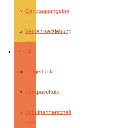
Ganztagsangebot
Verkehrserziehung
Profil
Leitgedanke
Europaschule
Schulpartnerschaft