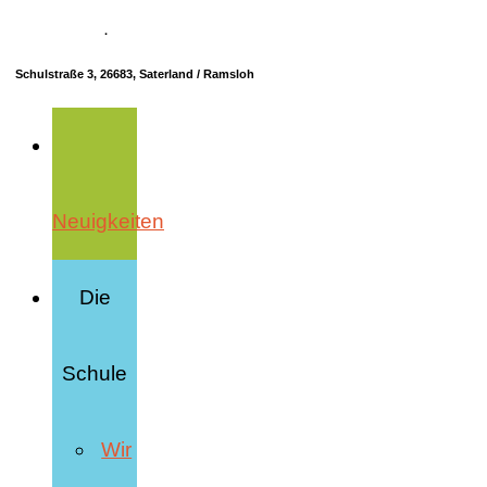
04498 70685-10
·
info@hrs-saterland.de
Schulstraße 3, 26683, Saterland / Ramsloh
Neuigkeiten
Die
Schule
Wir