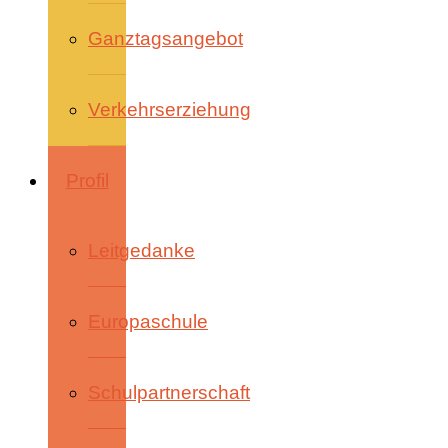
Ganztagsangebot
Verkehrserziehung
Profil
Leitgedanke
Europaschule
Schulpartnerschaft