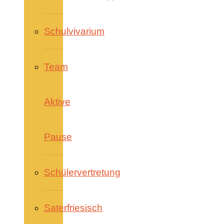
Schulvivarium
Team
Aktive
Pause
Schülervertretung
Saterfriesisch