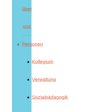
über
uns
Personen
Kollegium
Verwaltung
Sozialpädagogik