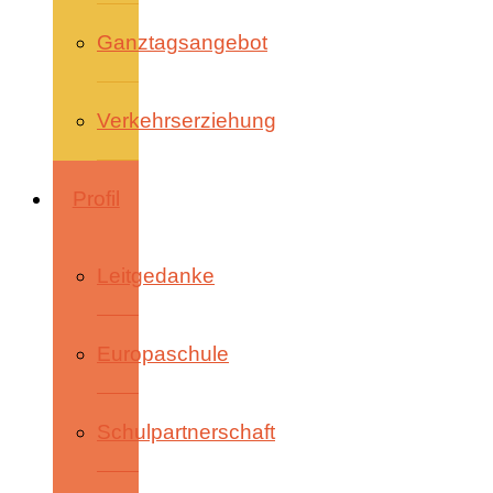
Ganztagsangebot
Verkehrserziehung
Profil
Leitgedanke
Europaschule
Schulpartnerschaft