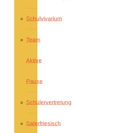
Schulvivarium
Team
Aktive
Pause
Schülervertretung
Saterfriesisch