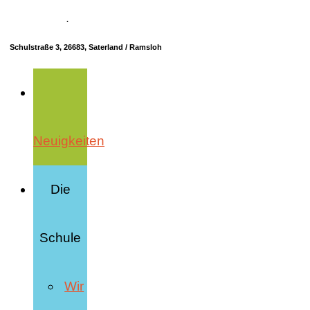
04498 70685-10
·
info@hrs-saterland.de
Schulstraße 3, 26683, Saterland / Ramsloh
Neuigkeiten
Die
Schule
Wir