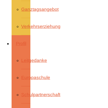
Ganztagsangebot
Verkehrserziehung
Profil
Leitgedanke
Europaschule
Schulpartnerschaft