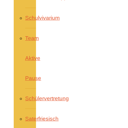
Schulvivarium
Team
Aktive
Pause
Schülervertretung
Saterfriesisch