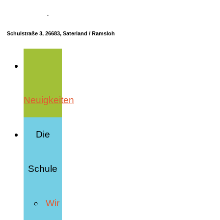
04498 70685-10
·
info@hrs-saterland.de
Schulstraße 3, 26683, Saterland / Ramsloh
Neuigkeiten
Die
Schule
Wir