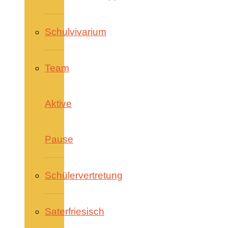
Schulvivarium
Team
Aktive
Pause
Schülervertretung
Saterfriesisch