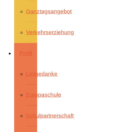
Ganztagsangebot
Verkehrserziehung
Profil
Leitgedanke
Europaschule
Schulpartnerschaft