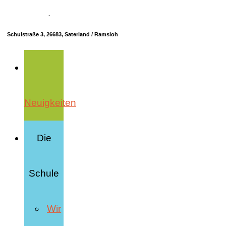
04498 70685-10
·
info@hrs-saterland.de
Schulstraße 3, 26683, Saterland / Ramsloh
Neuigkeiten
Die
Schule
Wir