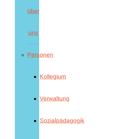
über
uns
Personen
Kollegium
Verwaltung
Sozialpädagogik