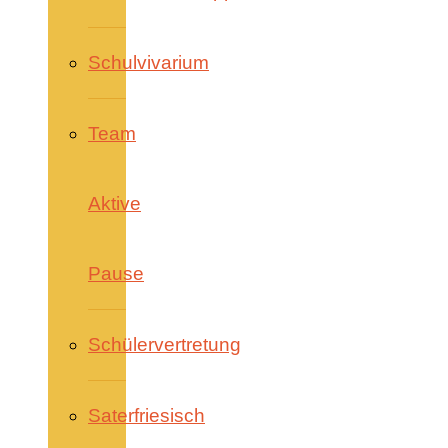
Schulvivarium
Team
Aktive
Pause
Schülervertretung
Saterfriesisch