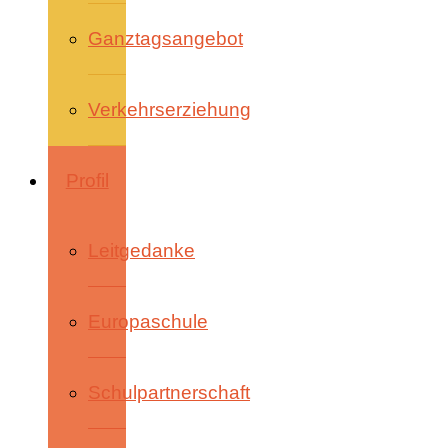
Ganztagsangebot
Verkehrserziehung
Profil
Leitgedanke
Europaschule
Schulpartnerschaft