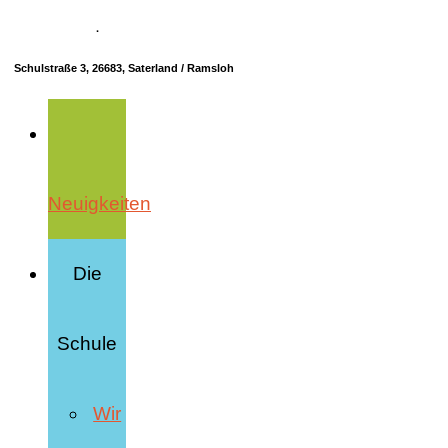
04498 70685-10
·
info@hrs-saterland.de
Schulstraße 3, 26683, Saterland / Ramsloh
Neuigkeiten
Die
Schule
Wir