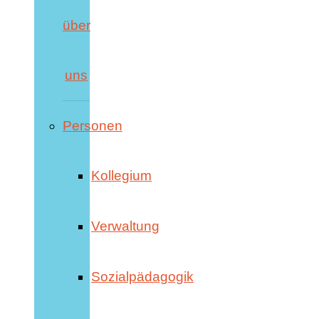
über
uns
Personen
Kollegium
Verwaltung
Sozialpädagogik