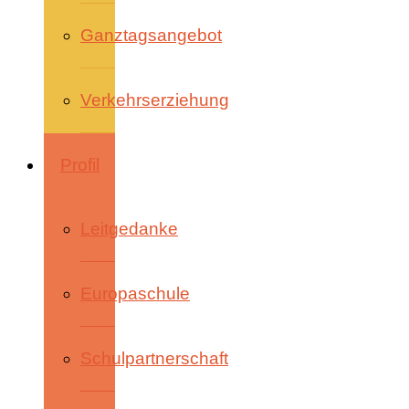
Ganztagsangebot
Verkehrserziehung
Profil
Leitgedanke
Europaschule
Schulpartnerschaft