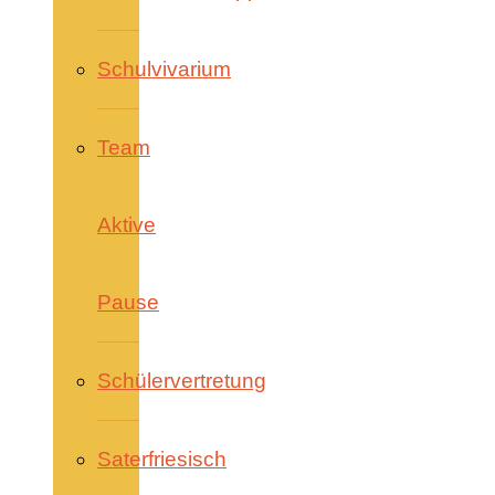
Schulvivarium
Team
Aktive
Pause
Schülervertretung
Saterfriesisch