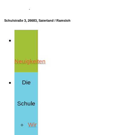
04498 70685-10
·
info@hrs-saterland.de
Schulstraße 3, 26683, Saterland / Ramsloh
Neuigkeiten
Die
Schule
Wir