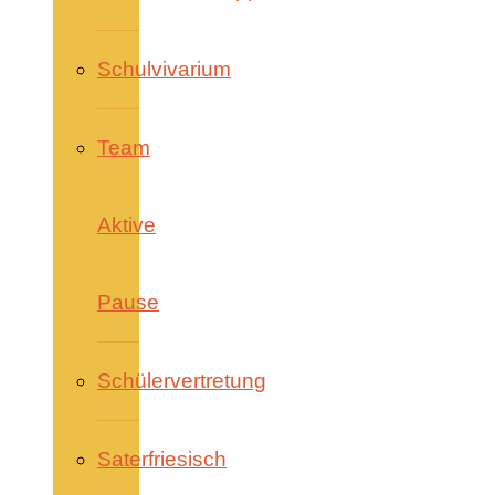
Schulvivarium
Team
Aktive
Pause
Schülervertretung
Saterfriesisch