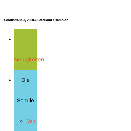
04498 70685-10
·
info@hrs-saterland.de
Schulstraße 3, 26683, Saterland / Ramsloh
Neuigkeiten
Die
Schule
Wir