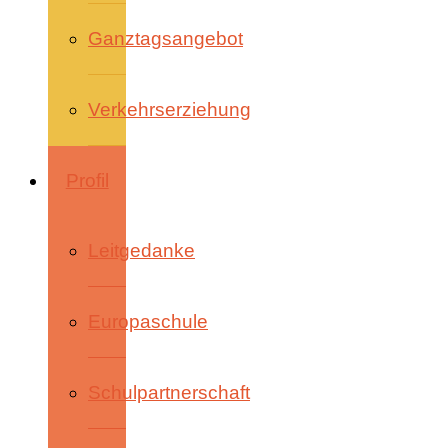
Ganztagsangebot
Verkehrserziehung
Profil
Leitgedanke
Europaschule
Schulpartnerschaft